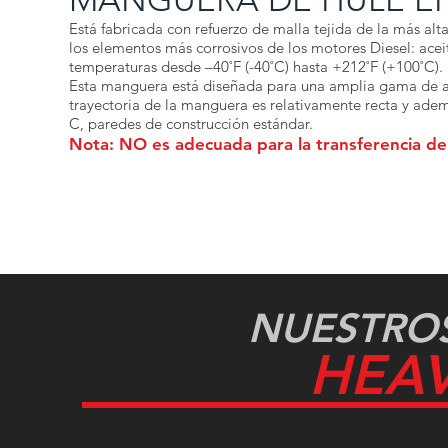
MANGUERA DE HULE E
Está fabricada con refuerzo de malla tejida de la más alt
los elementos más corrosivos de los motores Diesel: aceite
temperaturas desde –40˚F (-40˚C) hasta +212˚F (+100˚C).
Esta manguera está diseñada para una amplia gama de ap
trayectoria de la manguera es relativamente recta y ad
C, paredes de construcción estándar.
Nota: NO es adecuada para la transferencia de 
NUESTRO
HEA